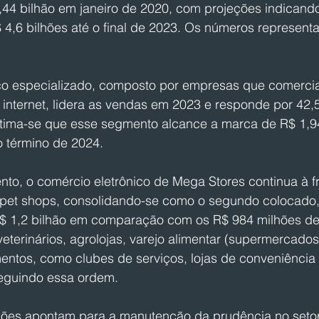
,44 bilhão em janeiro de 2020, com projeções indicand
 4,6 bilhões até o final de 2023. Os números represen
co especializado, composto por empresas que comercia
 internet, lidera as vendas em 2023 e responde por 42,
Estima-se que esse segmento alcance a marca de R$ 1,9
o término de 2024.
to, o comércio eletrônico de Mega Stores continua à f
pet shops, consolidando-se como o segundo colocado,
$ 1,2 bilhão em comparação com os R$ 984 milhões des
 veterinários, agrolojas, varejo alimentar (supermercado
entos, como clubes de serviços, lojas de conveniência 
seguindo essa ordem.
ções apontam para a manutenção da prudência no setor