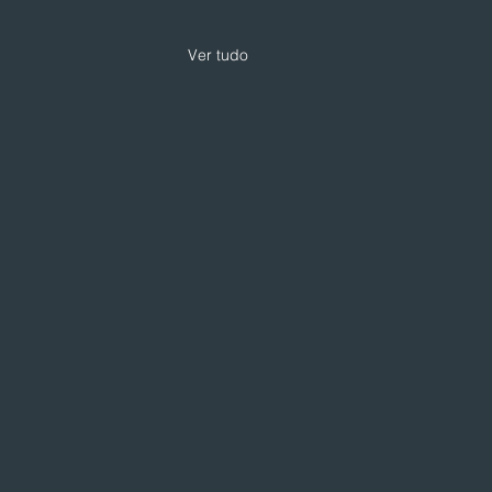
Ver tudo
 expande modelo de
loja com foco em
iços e skincare
loja da Drogarias Pacheco