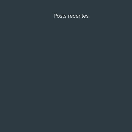
Posts recentes
Festval planeja abertura de
loja em Curitiba
O Festval abrirá uma nova