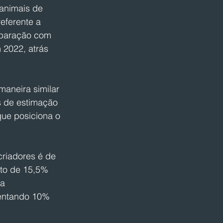
animais de 
eferente a 
paração com 
2022, atrás 
maneira similar 
s de estimação 
ue posiciona o 
criadores é de 
nto de 15,5% 
a 
sentando 10% 