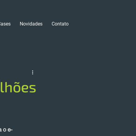
Cases
Novidades
Contato
Login/Registre-se
ilhões
 o e-