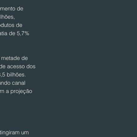
umento de 
lhões, 
odutos de 
atia de 5,7% 
e metade de 
 de acesso dos 
5 bilhões. 
undo canal 
om a projeção 
tingiram um 