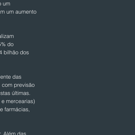
o um 
tam um aumento 
lizam 
5% do 
4 bilhão dos 
rente das 
 com previsão 
tas últimas. 
s e mercearias) 
e farmácias, 
. Além das 