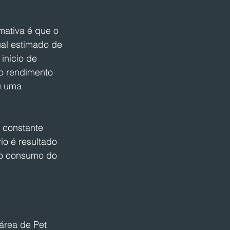
ativa é que o 
ual estimado de 
início de 
o rendimento 
u uma 
 constante 
o é resultado 
no consumo do 
área de Pet 