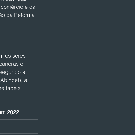
 comércio e os 
são da Reforma 
m os seres 
canoras e 
 segundo a 
Abinpet), a 
e tabela 
 em 2022