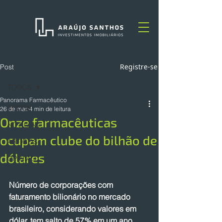
Registre-se
Post
TODOS
Panorama Farmacêutico
TODOS
26 de mar.
4 min de leitura
Onze farmacêuticas
NOTÍCIAS
ocupam clube do bilhão de
ARTIGOS
dólares
OPINIÃO
Número de corporações com 
faturamento bilionário no mercado 
brasileiro, considerando valores em 
dólar, tem salto de 57% em um ano