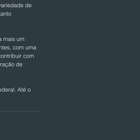
variedade de 
anto 
a mais um 
ntes, com uma 
ontribuir com 
eração de 
deral. Até o 