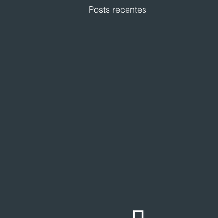
Posts recentes
Festval planeja abertura de
loja em Curitiba
O Festval abrirá uma nova
unidade na Marechal Deodoro,
no centro da capital curitibana,