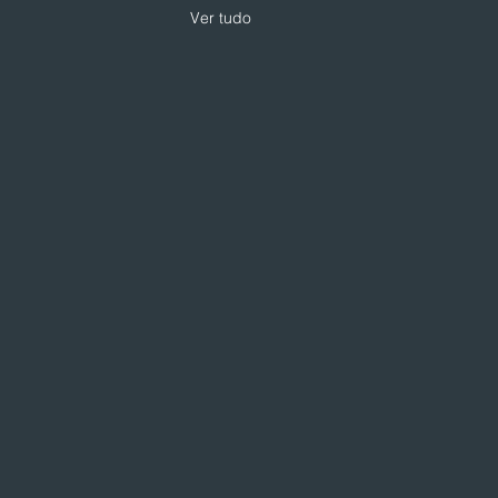
Ver tudo
 expande modelo de
loja com foco em
iços e skincare
loja da Drogarias Pacheco
 hub de saúde, delivery e
gorias premium A DPSP