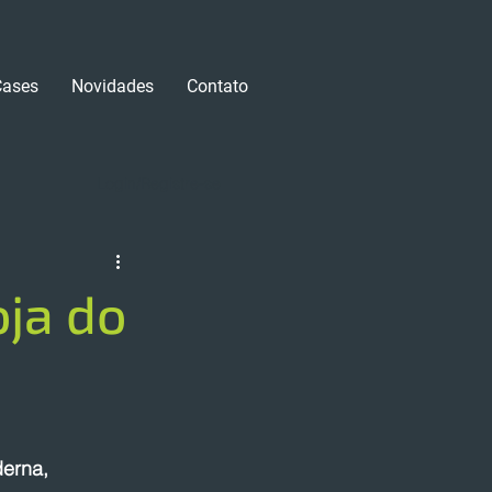
Cases
Novidades
Contato
Login/Registre-se
oja do
erna, 