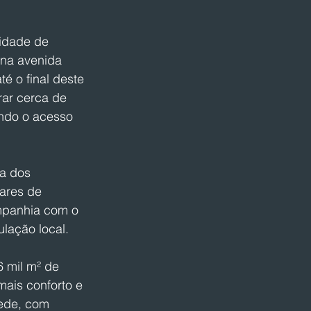
idade de 
 na avenida 
é o final deste 
rar cerca de 
ando o acesso 
a dos 
ares de 
ompanhia com o 
lação local.
 mil m² de 
ais conforto e 
rede, com 