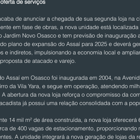
oferta de serviços
acaba de anunciar a chegada de sua segunda loja na c
ente em fase de obras, a nova unidade está localizada
no Jardim Novo Osasco e tem previsão de inauguração at
te do plano de expansão do Assaí para 2025 e deverá ge
s e indiretos, impulsionando a economia local e ampli
proposta de atacado e varejo.
do Assaí em Osasco foi inaugurada em 2004, na Avenid
irro da Vila Yara, e segue em operação, atendendo milh
e. A abertura da nova loja reforça o compromisso da c
tacadista já possui uma relação consolidada com a popu
 14 mil m² de área construída, a nova loja oferecerá 6
erca de 400 vagas de estacionamento, proporcionando m
ntes. A unidade integrará a nova geração de lojas da 