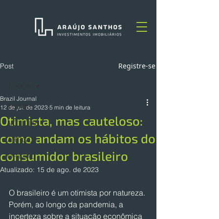
Registre-se
Post
TODOS
Brazil Journal
TODOS
12 de jul. de 2023
5 min de leitura
Otimista, mas cauteloso:
NOTÍCIAS
como andam os hábitos do
ARTIGOS
consumidor brasileiro
OPINIÃO
Atualizado:
15 de ago. de 2023
O brasileiro é um otimista por natureza. 
Porém, ao longo da pandemia, a 
incerteza sobre a situação econômica 