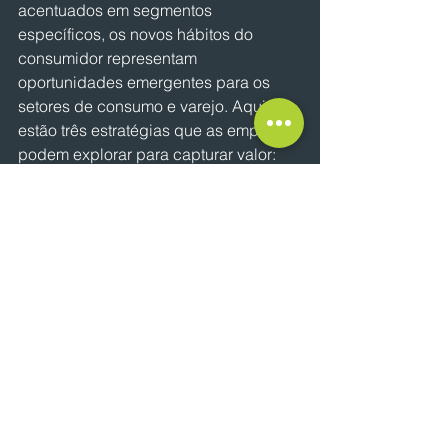
acentuados em segmentos 
específicos, os novos hábitos do 
consumidor representam 
oportunidades emergentes para os 
setores de consumo e varejo. Aqui 
estão três estratégias que as empresas 
podem explorar para capturar valor: 
1- Sintonia entre sentimento e 
sortimento. A variedade na cesta de 
oferta dos varejistas deve “surfar” a 
onda de sentimentos e 
comportamentos do consumidor, como 
redução de tamanho para itens 
básicos e a predisposição pela 
compra “eu mereço”. Porém, parece 
que a hora de apostar no trade-up 
como tática de crescimento ainda não 
chegou: o consumidor tem se 