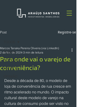
Registre-se
Post
TODOS
Marcos Tanaka Pereira Oliveira (via LinkedIn)
TODOS
2 de fev. de 2024
3 min de leitura
Para onde vai o varejo de
NOTÍCIAS
conveniência?
ARTIGOS
OPINIÃO
Desde a década de 80, o modelo de 
loja de conveniência de rua cresce em 
ritmo acelerado no mundo. O impacto 
cultural deste modelo de varejo na 
cultura de consumo pode ser visto no 