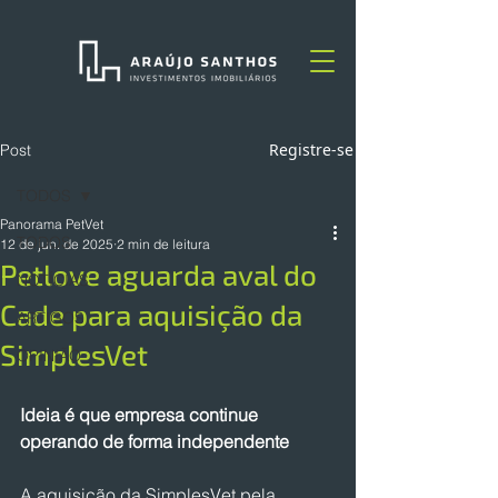
Registre-se
Post
TODOS
Panorama PetVet
TODOS
12 de jun. de 2025
2 min de leitura
Petlove aguarda aval do
NOTÍCIAS
Cade para aquisição da
ARTIGOS
SimplesVet
OPINIÃO
Ideia é que empresa continue 
operando de forma independente
A aquisição da SimplesVet pela 