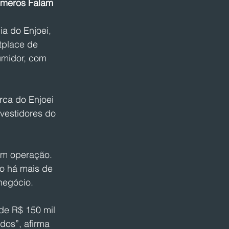
Números Falam
ia do Enjoei, 
tplace de 
midor, com 
rca do Enjoei 
nvestidores do 
em operação. 
o há mais de 
negócio.
de R$ 150 mil 
dos”, afirma 