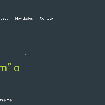
Cases
Novidades
Contato
Login/Registre-se
m” o
ase de 