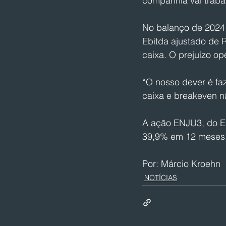
companhia vai trabal
No balanço de 2024 
Ebitda ajustado de 
caixa. O prejuízo op
“O nosso dever é fa
caixa e breakeven nã
A ação ENJU3, do En
39,9% em 12 meses.
Por: Márcio Kroehn
NOTÍCIAS