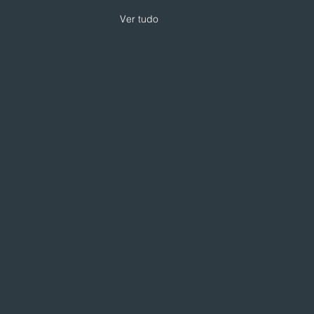
Ver tudo
 expande modelo de
loja com foco em
iços e skincare
loja da Drogarias Pacheco
 hub de saúde, delivery e