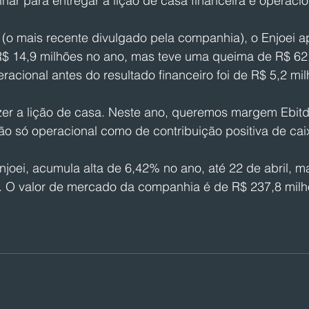
har para entregar a lição de casa financeira e operacio
(o mais recente divulgado pela companhia), o Enjoei 
R$ 14,9 milhões no ano, mas teve uma queima de R$ 62
eracional antes do resultado financeiro foi de R$ 5,2 mi
zer a lição de casa. Neste ano, queremos margem Ebitda
o só operacional como de contribuição positiva de caix
joei, acumula alta de 6,42% no ano, até 22 de abril, 
 O valor de mercado da companhia é de R$ 237,8 milh