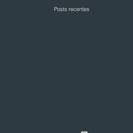
Posts recentes
Festval planeja abertura de
loja em Curitiba
O Festval abrirá uma nova
unidade na Marechal Deodoro,