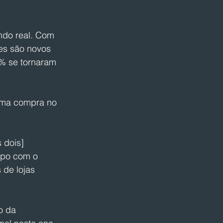
ndo real. Com 
es são novos 
% se tornaram 
uma compra no 
 dois] 
mpo com o 
 de lojas 
o da 