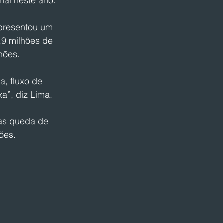
nal neste ano.
apresentou um 
,9 milhões de 
lhões.
, fluxo de 
a”, diz Lima.
mas queda de 
ões.