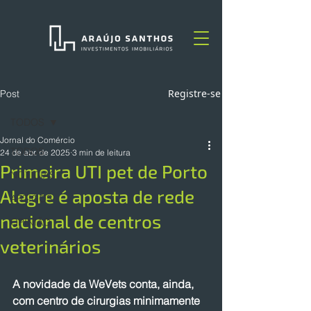
Registre-se
Post
TODOS
Jornal do Comércio
TODOS
24 de abr. de 2025
3 min de leitura
Primeira UTI pet de Porto
NOTÍCIAS
Alegre é aposta de rede
ARTIGOS
nacional de centros
OPINIÃO
veterinários
A novidade da WeVets conta, ainda, 
com centro de cirurgias minimamente 