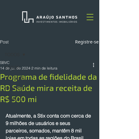
Registre-se
Post
TODOS
SBVC
TODOS
14 de jul. de 2024
2 min de leitura
Programa de fidelidade da
NOTÍCIAS
RD Saúde mira receita de
ARTIGOS
R$ 500 mi
OPINIÃO
Atualmente, a Stix conta com cerca de 
9 milhões de usuários e seus 
parceiros, somados, mantêm 8 mil 
lojas em todas as regiões do Brasil