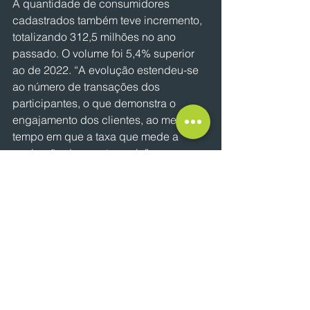
A quantidade de consumidores 
cadastrados também teve incremento, 
totalizando 312,5 milhões no ano 
passado. O volume foi 5,4% superior 
ao de 2022. “A evolução estendeu-se 
ao número de transações dos 
participantes, o que demonstra o 
engajamento dos clientes, ao mesmo 
tempo em que a taxa que mede a 
expiração dos pontos caiu”, 
acrescenta  Martin Holdschmidt, 
presidente da ABEMF.
Por: Ana Claudia Nagao
NOTÍCIAS