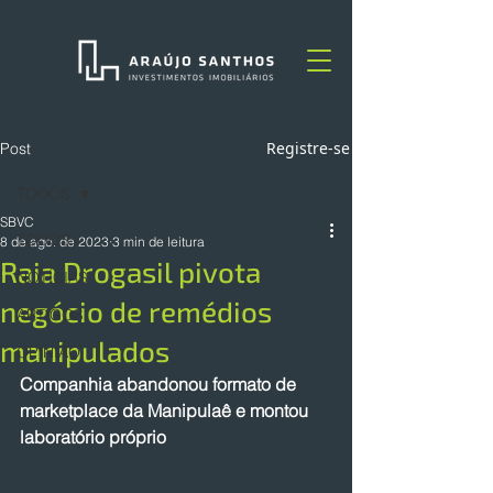
Registre-se
Post
TODOS
SBVC
TODOS
8 de ago. de 2023
3 min de leitura
Raia Drogasil pivota
NOTÍCIAS
negócio de remédios
ARTIGOS
manipulados
OPINIÃO
Companhia abandonou formato de 
marketplace da Manipulaê e montou 
laboratório próprio