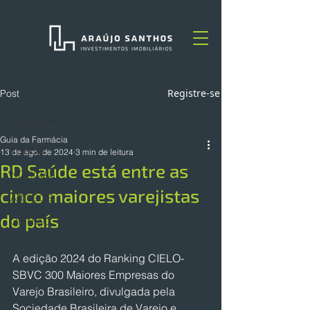
Registre-se
Post
TODOS
Guia da Farmácia
TODOS
13 de ago. de 2024
3 min de leitura
RD Saúde está entre as
NOTÍCIAS
cinco maiores varejistas
ARTIGOS
do país
OPINIÃO
A edição 2024 do Ranking CIELO-
SBVC 300 Maiores Empresas do 
Varejo Brasileiro, divulgada pela 
Sociedade Brasileira de Varejo e 