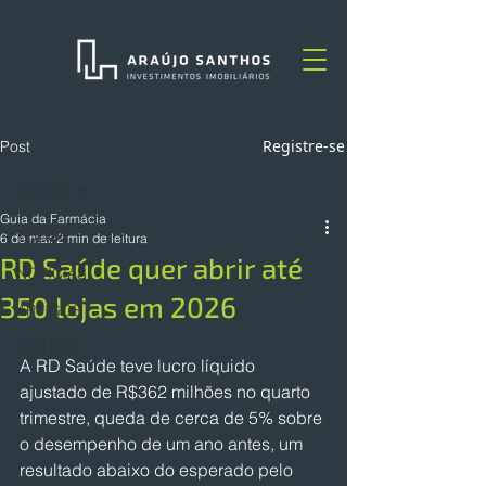
Registre-se
Post
TODOS
Guia da Farmácia
TODOS
6 de mar.
2 min de leitura
RD Saúde quer abrir até
NOTÍCIAS
350 lojas em 2026
ARTIGOS
OPINIÃO
A ⁠RD Saúde teve lucro líquido 
⁠ajustado de R$362 milhões no quarto 
trimestre, queda ‌de cerca de 5% sobre 
o desempenho de um ano antes, um 
resultado abaixo do ‌esperado pelo 