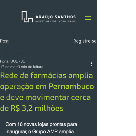
Registre-se
Post
TODOS
Portal UOL - JC
TODOS
17 de mar.
3 min de leitura
Rede de farmácias amplia
NOTÍCIAS
operação em Pernambuco
ARTIGOS
e deve movimentar cerca
OPINIÃO
de R$ 3,2 milhões
Com 16 novas lojas prontas para 
inaugurar, o Grupo AMR amplia 