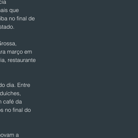
ia 
ais que 
a no final de 
stado.
rossa, 
ara março em 
a, restaurante 
o dia. Entre 
duíches, 
 café da 
 no final do 
novam a 