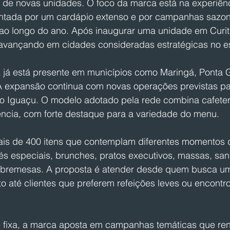
a de novas unidades. O foco da marca está na experiênc
ntada por um cardápio extenso e por campanhas sazon
o longo do ano. Após inaugurar uma unidade em Curitib
avançando em cidades consideradas estratégicas no e
 já está presente em municípios como Maringá, Ponta G
A expansão continua com novas operações previstas p
 Iguaçu. O modelo adotado pela rede combina cafeteri
ncia, com forte destaque para a variedade do menu.
is de 400 itens que contemplam diferentes momentos d
és especiais, brunches, pratos executivos, massas, san
sobremesas. A proposta é atender desde quem busca um
até clientes que preferem refeições leves ou encontros
 fixa, a marca aposta em campanhas temáticas que re