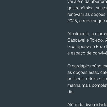
vai além da abertur
gastronômica, suste
renovam as opções a
2025, a rede segue 
Atualmente, a marca
Cascavel e Toledo. 
Guarapuava e Foz do
e espaço de convivê
O cardápio reúne ma
as opções estão caf
petiscos, drinks e 
manhã mais completo 
dia.
Além da diversidade