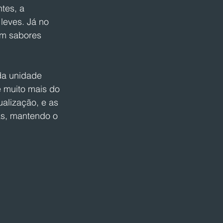
tes, a 
eves. Já no 
om sabores 
da unidade 
 muito mais do 
alização, e as 
s, mantendo o 