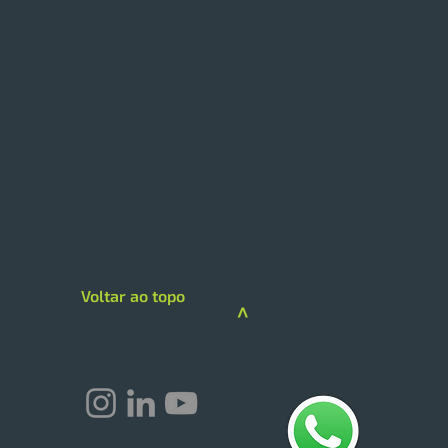
 expande modelo de
loja com foco em
iços e skincare
loja da Drogarias Pacheco
 hub de saúde, delivery e
gorias premium A DPSP
Voltar ao topo
çou sua estratégia de
>
imento na região Sul com a
guração de uma megaloja
rogarias Pacheco em C