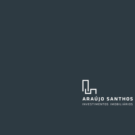
Festval planeja abertura de
loja em Curitiba
O Festval abrirá uma nova
unidade na Marechal Deodoro,
no centro da capital curitibana,
em 2027. O edifício já abrigou a
agência central do Santander e,
anteriormente, também sediou as
operações do Ba