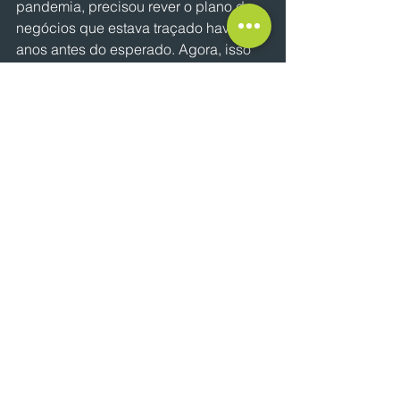
pandemia, precisou rever o plano de 
negócios que estava traçado havia 
anos antes do esperado. Agora, isso 
se tornou uma prática: “De seis em 
seis meses mudamos a estrutura do 
cardápio, do imóvel, insumos, tudo. O 
grande desafio é atualizar o 
franqueado para que ele acelere junto 
com a marca. Para que ele tenha 
qualificação que o mercado está 
exigindo”, diz.
Diferentemente da proposta da 
Starbucks, ou até mesmo da We 
Coffee, a Mais1.Café cresceu com 
lojas pequenas, de 20 metros 
quadrados.
“Eu pego pequenos pontos 