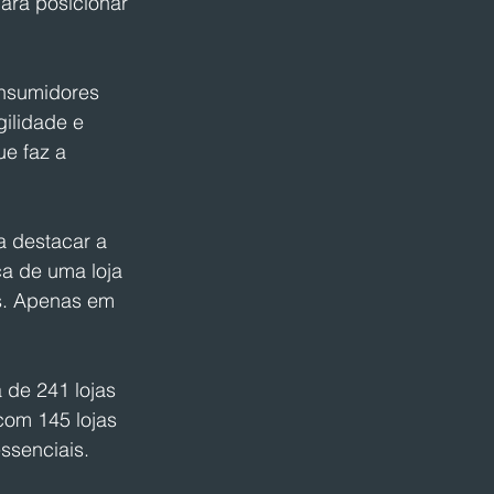
ara posicionar 
nsumidores 
ilidade e 
e faz a 
a destacar a 
a de uma loja 
s. Apenas em 
 de 241 lojas 
com 145 lojas 
ssenciais.