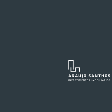
Festval planeja abertura de
loja em Curitiba
O Festval abrirá uma nova
unidade na Marechal Deodoro,
no centro da capital curitibana,
em 2027. O edifício já abrigou a
agência central do Santander e,
anteriormente, também sediou as
operações do Ba