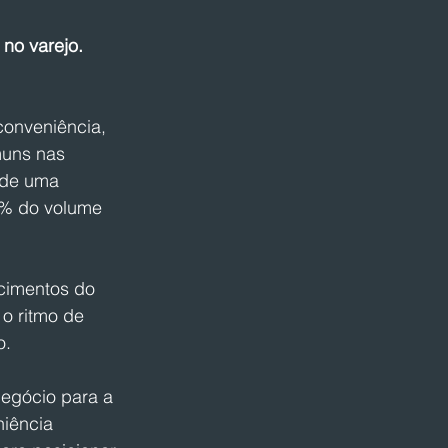
no varejo. 
onveniência, 
uns nas 
 de uma 
5% do volume 
cimentos do 
 o ritmo de 
o.
egócio para a 
niência 