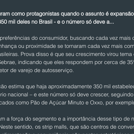
uram como protagonistas quando o assunto é expansão 
50 mil deles no Brasil - e o número só deve a...
referências do consumidor, buscando cada vez mais c
inhança ou proximidade se tornaram cada vez mais com
sileiras. Prova disso é que seu crescimento virou tema
 Sebrae, indicando que eles respondem por cerca de 3
etor de varejo de autosserviço.
uição estima que haja aproximadamente 350 mil estabele
tório nacional – e este número só deve crescer, seguindo
rcados como Pão de Açúcar Minuto e Oxxo, por exempl
 a força do segmento e a importância desse tipo de n
este sentido, os strip malls, que são centros de conve