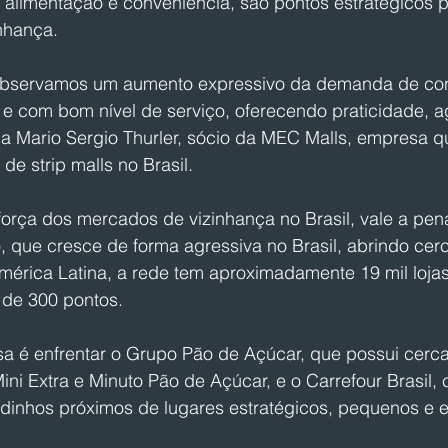
 alimentação e conveniência, são pontos estratégicos p
nhança.
 observamos um aumento expressivo da demanda de co
e com bom nível de serviço, oferecendo praticidade, ag
a Mario Sergio Thurler, sócio da MEC Malls, empresa qu
e strip malls no Brasil.
 força dos mercados de vizinhança no Brasil, vale a pen
 que cresce de forma agressiva no Brasil, abrindo cerc
América Latina, a rede tem aproximadamente 19 mil loja
 de 300 pontos.
a é enfrentar o Grupo Pão de Açúcar, que possui cerca
ini Extra e Minuto Pão de Açúcar, e o Carrefour Brasil, 
inhos próximos de lugares estratégicos, pequenos e e