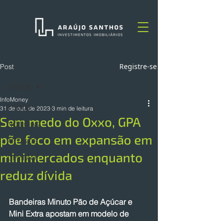
Registre-se
Post
TODOS
InfoMoney
TODOS
31 de out. de 2023
3 min de leitura
Sem medo do Oxxo, GPA
NOTÍCIAS
põe foco em expansão em
ARTIGOS
minimercados enquanto
OPINIÃO
reduz dívida
Bandeiras Minuto Pão de Açúcar e 
Mini Extra apostam em modelo de 