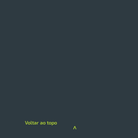
 expande modelo de
loja com foco em
iços e skincare
loja da Drogarias Pacheco
 hub de saúde, delivery e
gorias premium A DPSP
Voltar ao topo
çou sua estratégia de
>
imento na região Sul com a