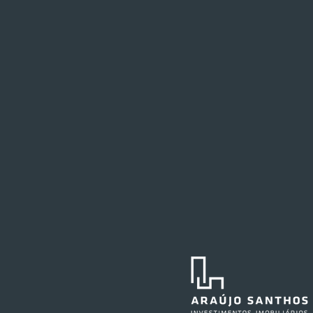
Festval planeja abertura de
loja em Curitiba
O Festval abrirá uma nova
unidade na Marechal Deodoro,
no centro da capital curitibana,
em 2027. O edifício já abrigou a
agência central do Santander e,