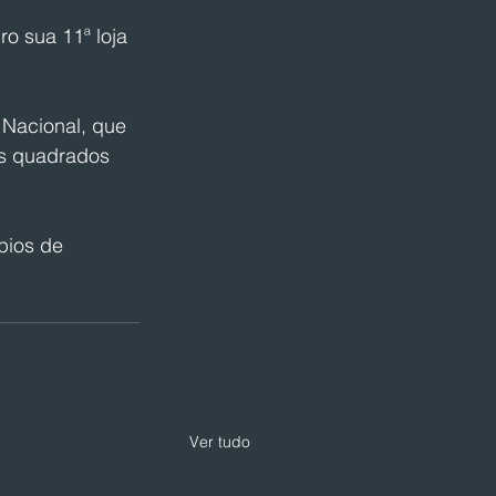
o sua 11ª loja 
Nacional, que 
os quadrados 
pios de 
Ver tudo