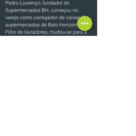
Pedro Lourenço, fundador do 
Supermercados BH, começou no 
varejo como carregador de caixas em 
supermercados de Belo Horizonte. 
Filho de lavradores, mudou-se para a 
capital aos 18 anos e trabalhou como 
repositor, vendedor e gerente até se 
tornar supervisor no atacadista 
Ferreirão. Em 1996, abriu sua primeira 
mercearia em Santa Luzia e, desde 
então, expandiu o negócio até se 
tornar o maior varejista de Minas 
Gerais.
Agora, além do crescimento no setor 
de supermercados, Lourenço amplia 
sua atuação no futebol. Em 2024, o 
empresário comprou a SAF do 
Cruzeiro, adquirindo a participação 