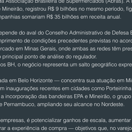
da Associação Brasileira de Supermercados (Abras). A
 Mineirão, registrou R$ 9 bilhões no mesmo período, fi
ompanhias somariam R$ 35 bilhões em receita anual.
epende do aval do Conselho Administrativo de Defesa
primento de condições precedentes previstas no acord
rcado em Minas Gerais, onde ambas as redes têm pre
o principal ponto de análise do regulador.
s BH, o negócio representa um salto geográfico expre
ada em Belo Horizonte — concentra sua atuação em Mi
com inaugurações recentes em cidades como Porteirinha
 a incorporação das bandeiras EPA e Mineirão, o grupo
e Pernambuco, ampliando seu alcance no Nordeste.
empresas, é potencializar ganhos de escala, aumentar a
ar a experiência de compra — objetivos que, no varejo 