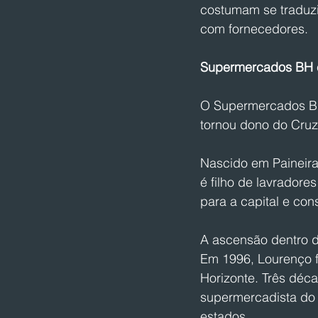
costumam se traduzi
com fornecedores.
Supermercados BH 
O Supermercados BH
tornou dono do Cruze
Nascido em Paineiras
é filho de lavradore
para a capital e co
A ascensão dentro d
Em 1996, Lourenço 
Horizonte. Três déc
supermercadista do 
estados.