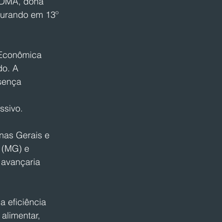
 DMA, dona 
gurando em 13º 
 Econômica 
o. A 
sença 
ssivo.
nas Gerais e 
 (MG) e 
 avançaria 
 eficiência 
alimentar, 