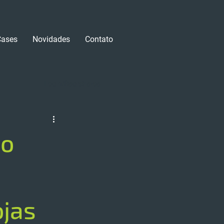
Cases
Novidades
Contato
Login/Registre-se
do
ojas