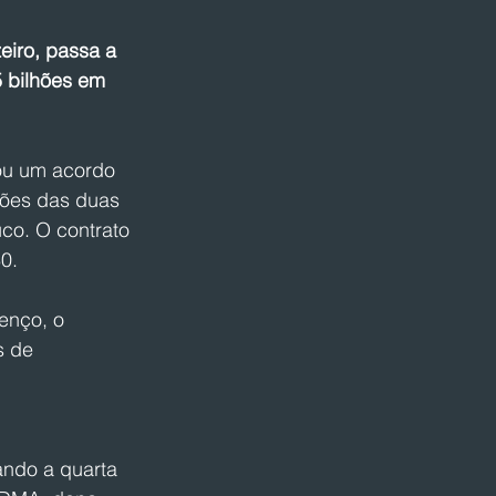
iro, passa a 
5 bilhões em 
ou um acordo 
ções das duas 
co. O contrato 
0.
enço, o 
s de 
ndo a quarta 