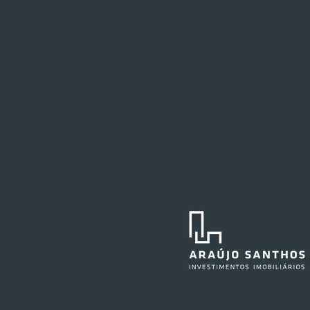
Festval planeja abertura de
loja em Curitiba
O Festval abrirá uma nova
unidade na Marechal Deodoro,
no centro da capital curitibana,
em 2027. O edifício já abrigou a
agência central do Santander e,
anteriormente, também sediou as
operações do Ba