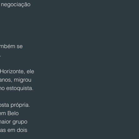
 negociação 
ambém se 
.
Horizonte, ele 
anos, migrou 
o estoquista.
ta própria. 
em Belo 
maior grupo 
jas em dois 