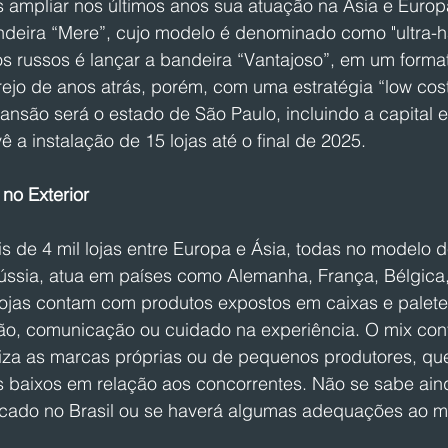
 ampliar nos últimos anos sua atuação na Ásia e Europ
ndeira “Mere”, cujo modelo é denominado como "ultra-ha
os russos é lançar a bandeira “Vantajoso”, em um forma
ejo de anos atrás, porém, com uma estratégia “low cost
pansão será o estado de São Paulo, incluindo a capital 
vê a instalação de 15 lojas até o final de 2025.
no Exterior
 de 4 mil lojas entre Europa e Ásia, todas no modelo de
ússia, atua em países como Alemanha, França, Bélgica,
 lojas contam com produtos expostos em caixas e palete
ão, comunicação ou cuidado na experiência. O mix co
oriza as marcas próprias ou de pequenos produtores, qu
 baixos em relação aos concorrentes. Não se sabe ain
licado no Brasil ou se haverá algumas adequações ao 