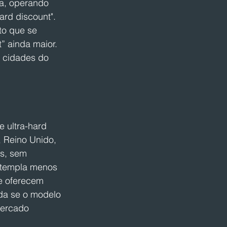
a, operando 
rd discount". 
to que se 
” ainda maior. 
e cidades do 
 ultra-hard 
 Reino Unido, 
s, sem 
ntempla menos 
e oferecem 
da se o modelo 
mercado 