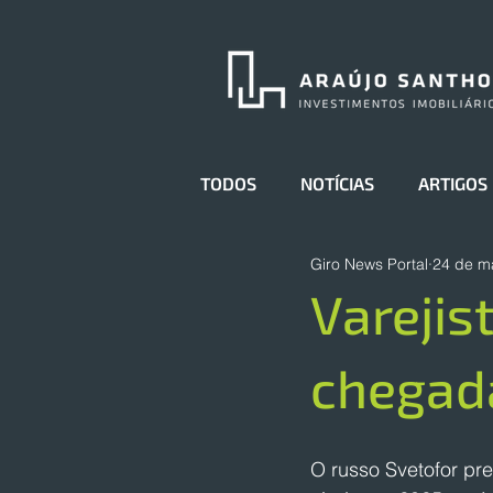
TODOS
NOTÍCIAS
ARTIGOS
Giro News Portal
24 de m
Varejis
chegada
O russo Svetofor pre