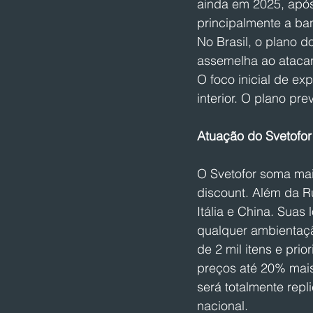
ainda em 2025, após
principalmente a ba
No Brasil, o plano d
assemelha ao atacar
O foco inicial de ex
interior. O plano pre
Atuação do Svetofor 
O Svetofor soma mais
discount. Além da R
Itália e China. Suas
qualquer ambientaç
de 2 mil itens e pri
preços até 20% mais
será totalmente rep
nacional.