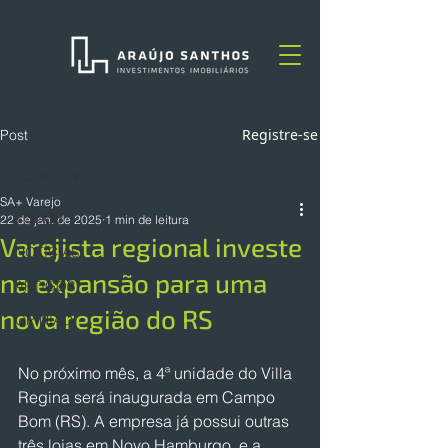
Registre-se
Post
TODOS
SA+ Varejo
TODOS
22 de jan. de 2025
1 min de leitura
Varejista regional investe
NOTÍCIAS
na expansão para uma
ARTIGOS
nova região do RS
OPINIÃO
No próximo mês, a 4ª unidade do Villa 
Regina será inaugurada em Campo 
Bom (RS). A empresa já possui outras 
três lojas em Novo Hamburgo, e a 