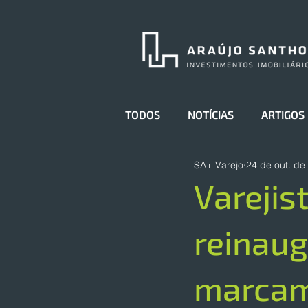
TODOS
NOTÍCIAS
ARTIGOS
SA+ Varejo
24 de out. de
Varejis
reinaug
marcam