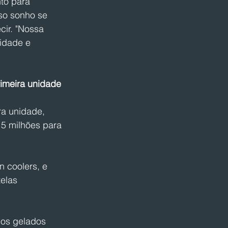
to para 
so sonho se 
ir. "Nossa 
idade e 
imeira unidade
ra unidade, 
15 milhões para 
 coolers, e 
elas 
hos gelados 