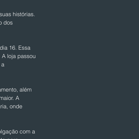
uas histórias. 
o dos 
dia 16. Essa 
 A loja passou 
 a 
amento, além 
aior. A 
ria, onde 
olgação com a 