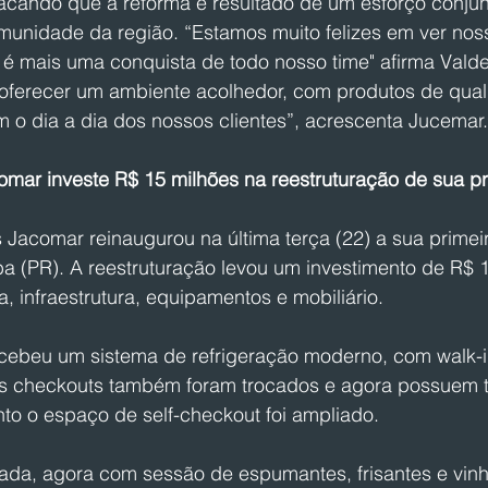
acando que a reforma é resultado de um esforço conjun
munidade da região. “Estamos muito felizes em ver nos
é mais uma conquista de todo nosso time" afirma Valdec
 oferecer um ambiente acolhedor, com produtos de qual
em o dia a dia dos nossos clientes”, acrescenta Jucemar.
ar investe R$ 15 milhões na reestruturação de sua pr
Jacomar reinaugurou na última terça (22) a sua primei
ba (PR). A reestruturação levou um investimento de R$ 
, infraestrutura, equipamentos e mobiliário. 
ecebeu um sistema de refrigeração moderno, com walk-in
Os checkouts também foram trocados e agora possuem t
to o espaço de self-checkout foi ampliado.
ada, agora com sessão de espumantes, frisantes e vin