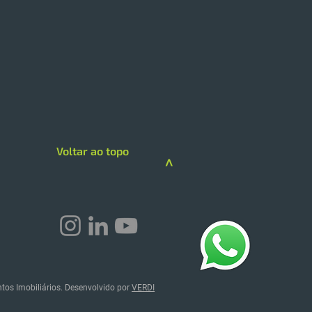
 expande modelo de
loja com foco em
iços e skincare
loja da Drogarias Pacheco
 hub de saúde, delivery e
gorias premium A DPSP
Voltar ao topo
çou sua estratégia de
>
imento na região Sul com a
guração de uma megaloja
rogarias Pacheco em C
ntos Imobiliários. Desenvolvido por
VERDI