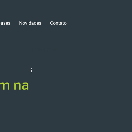
Cases
Novidades
Contato
Login/Registre-se
em na