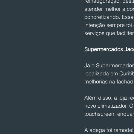
reinauguração, dest
atender melhor a co
concretizando. Essa 
intenção sempre foi
serviços que facilit
Supermercados Jacom
Já o Supermercados 
localizada em Curiti
melhorias na fachada
Além disso, a loja r
novo climatizador. 
touchscreen, enquan
A adega foi remodel