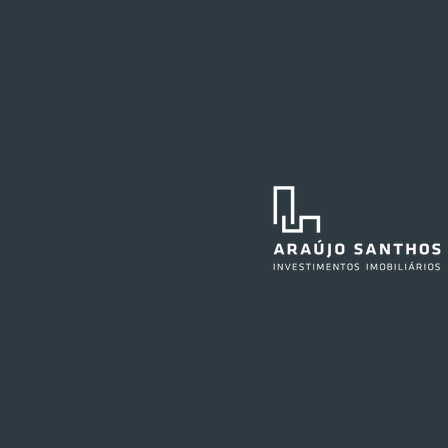
Festval planeja abertura de
loja em Curitiba
O Festval abrirá uma nova
unidade na Marechal Deodoro,
no centro da capital curitibana,
em 2027. O edifício já abrigou a
agência central do Santander e,
anteriormente, também sediou as
operações do Ba