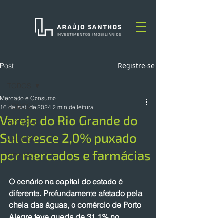
Registre-se
Post
TODOS
Mercado e Consumo
TODOS
16 de mai. de 2024
2 min de leitura
Varejo do Rio Grande do
NOTÍCIAS
Sul cresce 2,0% puxado
ARTIGOS
por mercados e farmácias
OPINIÃO
O cenário na capital do estado é 
diferente. Profundamente afetado pela 
cheia das águas, o comércio de Porto 
Alegre teve queda de 31,1% no 