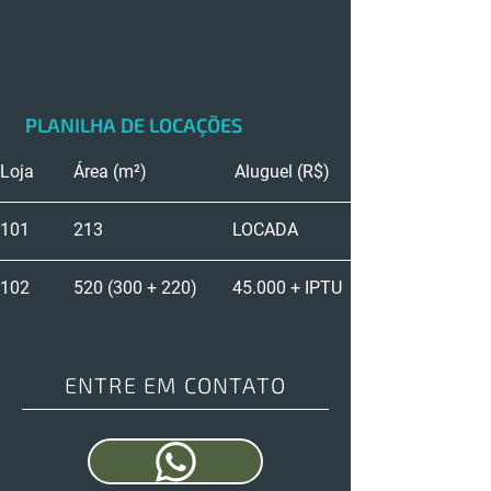
PLANILHA DE LOCAÇÕES
Loja         Área (m²)                    Aluguel (R$)
101          213			   LOCADA
102          520 (300 + 220)	   45.000 + IPTU
ENTRE EM CONTATO