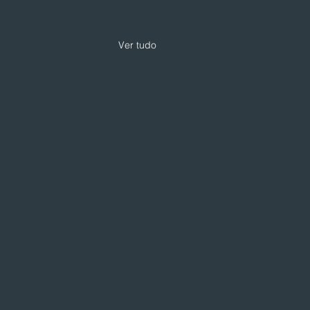
Ver tudo
 expande modelo de
loja com foco em
iços e skincare
loja da Drogarias Pacheco