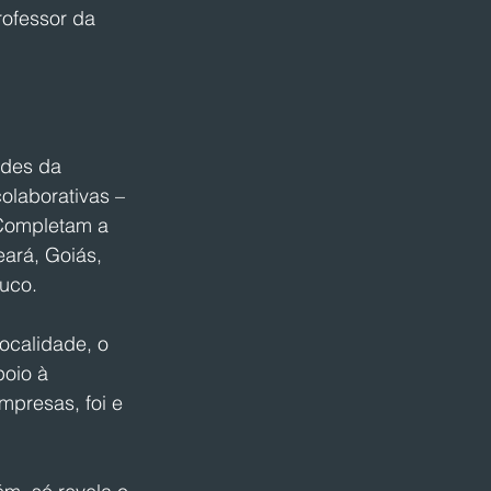
ofessor da 
ades da 
laborativas – 
 Completam a 
eará, Goiás, 
buco.
ocalidade, o 
oio à 
presas, foi e 