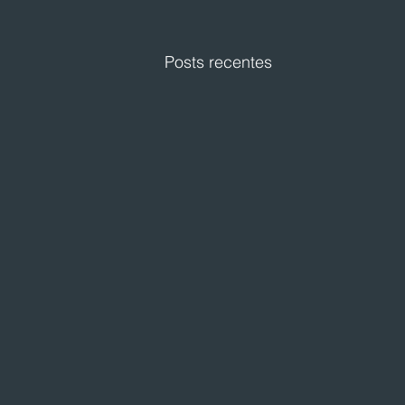
Posts recentes
Festval planeja abertura de
loja em Curitiba
O Festval abrirá uma nova