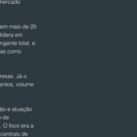
 mercado 
nem mais de 25 
lidera em 
ente total, e 
tas como 
esas. Já o 
entos, volume 
ção e atuação 
 de 
 O foco era a 
centrais de 