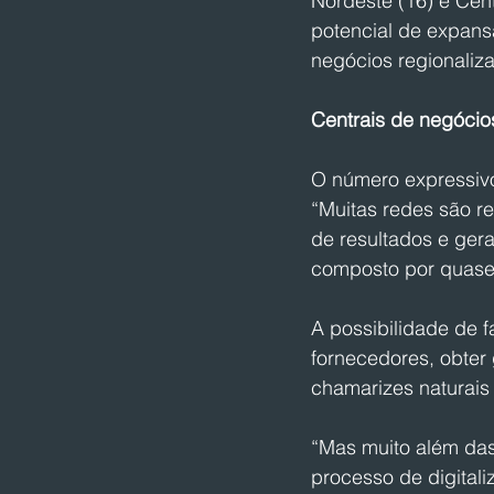
Nordeste (16) e Cent
potencial de expans
negócios regionaliz
Centrais de negóci
O número expressivo
“Muitas redes são re
de resultados e ger
composto por quase 
A possibilidade de 
fornecedores, obter
chamarizes naturai
“Mas muito além das
processo de digitali