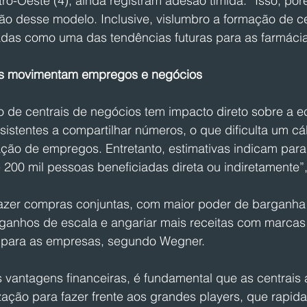
ro-Oeste (4), ainda registram adesão tímida. “Isso, por
ão desse modelo. Inclusive, vislumbro a formação de ce
adas como uma das tendências futuras para as farmácias
os movimentam empregos e negócios
 de centrais de negócios tem impacto direto sobre a e
sistentes a compartilhar números, o que dificulta um cá
ação de empregos. Entretanto, estimativas indicam para
200 mil pessoas beneficiadas direta ou indiretamente”
fazer compras conjuntas, com maior poder de barganha 
 ganhos de escala e angariar mais receitas com marcas 
s para as empresas, segundo Wegner.
 vantagens financeiras, é fundamental que as centrais 
zação para fazer frente aos grandes players, que rapid