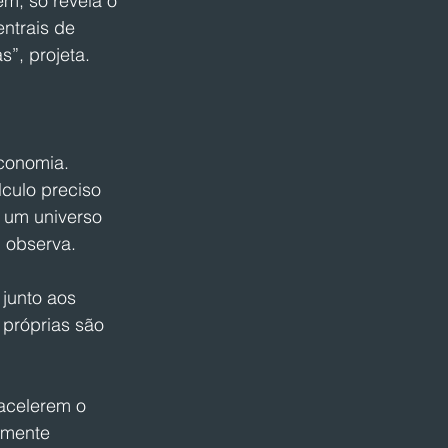
ém, só revela o 
ntrais de 
”, projeta.
conomia. 
lculo preciso 
 um universo 
, observa.
junto aos 
próprias são 
acelerem o 
amente 