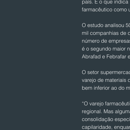
país. É o que indic
farmacêutico como u
O estudo analisou 5
mil companhias de d
número de empresas 
é o segundo maior n
Abrafad e Febrafar 
O setor supermercad
varejo de materiais 
bem inferior ao do 
“O varejo farmacêuti
regional. Mas algum
consolidação especi
capilaridade, enqua