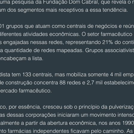
a uma pesquisa da Fundação Dom Cabral, que revela o
m dos segmentos mais receptivos a essa tendência.
01 grupos que atuam como centrais de negócios e reú
iferentes atividades econômicas. O setor farmacêutico 
engajadas nessas redes, representando 21% do conting
a quantidade de redes mapeadas. Grupos associativis
encabeçam a lista.
ista tem 133 centrais, mas mobiliza somente 4 mil empr
de construção concentra 88 redes e 2,7 mil estabelecim
mercado farmacêutico.
co, por essência, cresceu sob o princípio da pulveriza
as dessas corporações iniciaram um movimento intenso
almente a partir da abertura econômica, nos anos 1990.
nto farmácias independentes ficavam pelo caminho. As 