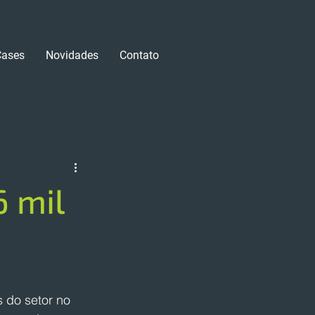
Cases
Novidades
Contato
Login/Registre-se
6 mil
 do setor no 