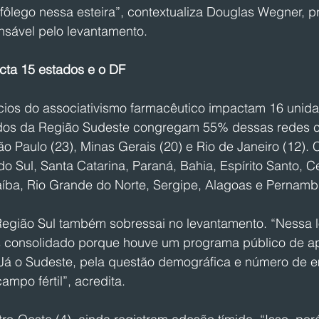
ôlego nessa esteira”, contextualiza Douglas Wegner, pr
sável pelo levantamento.
cta 15 estados e o DF
cios do associativismo farmacêutico impactam 16 unid
dos da Região Sudeste congregam 55% dessas redes co
 Paulo (23), Minas Gerais (20) e Rio de Janeiro (12).
o Sul, Santa Catarina, Paraná, Bahia, Espírito Santo, C
araíba, Rio Grande do Norte, Sergipe, Alagoas e Pernam
Região Sul também sobressai no levantamento. “Nessa l
s consolidado porque houve um programa público de ap
Já o Sudeste, pela questão demográfica e número de em
mpo fértil”, acredita.