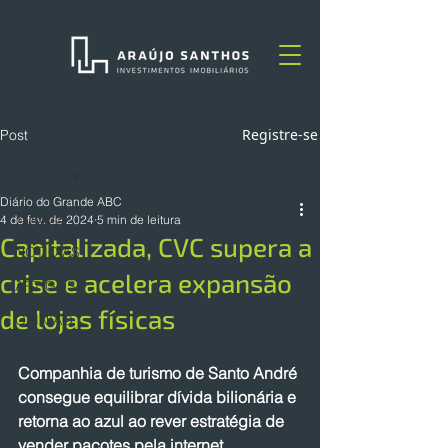
Registre-se
Post
TODOS
Diário do Grande ABC
TODOS
4 de fev. de 2024
5 min de leitura
Capitalizada, CVC supera a
NOTÍCIAS
crise e acelera expansão
ARTIGOS
de lojas físicas
OPINIÃO
Companhia de turismo de Santo André 
consegue equilibrar dívida bilionária e 
retorna ao azul ao rever estratégia de 
vender pacotes pela internet