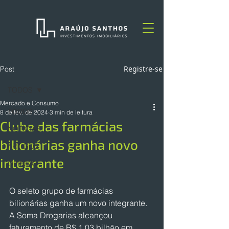
Registre-se
Post
TODOS
Mercado e Consumo
TODOS
8 de fev. de 2024
3 min de leitura
Clube das farmácias
NOTÍCIAS
bilionárias ganha novo
ARTIGOS
integrante
OPINIÃO
O seleto grupo de farmácias 
bilionárias ganha um novo integrante. 
A Soma Drogarias alcançou 
faturamento de R$ 1,03 bilhão em 