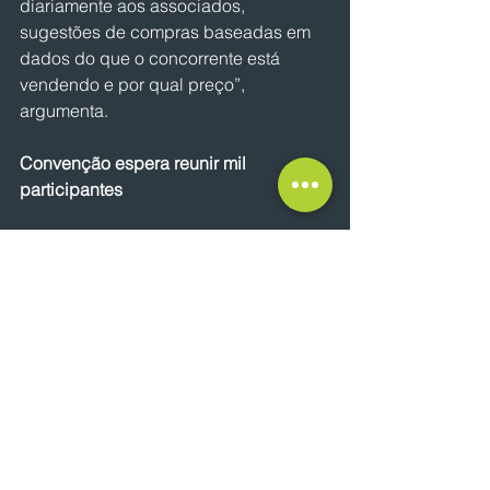
diariamente aos associados, 
sugestões de compras baseadas em 
dados do que o concorrente está 
vendendo e por qual preço”, 
argumenta.
Convenção espera reunir mil 
participantes
Outra aposta é a realização de feiras 
de negócios. Nos dias 23 e 24 de 
agosto a Soma realizará sua 
convenção anual na Expominas BH, 
com a projeção de receber mil 
participantes das redes associadas, 
além de 82 estandes de parceiros da 
indústria e distribuição. “Será também 
uma oportunidade para ampliar o 
conhecimento, que este ano contará 