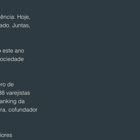
ência. Hoje, 
do. Juntas, 
o este ano 
Sociedade 
ro de 
 varejistas 
anking da 
ra, cofundador 
iores 