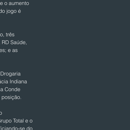
ue o aumento 
do jogo é 
, três 
a RD Saúde, 
s; e as 
 Drogaria 
ácia Indiana 
rma Conde 
 posição.
o 
rupo Total e o 
iciando-se do 