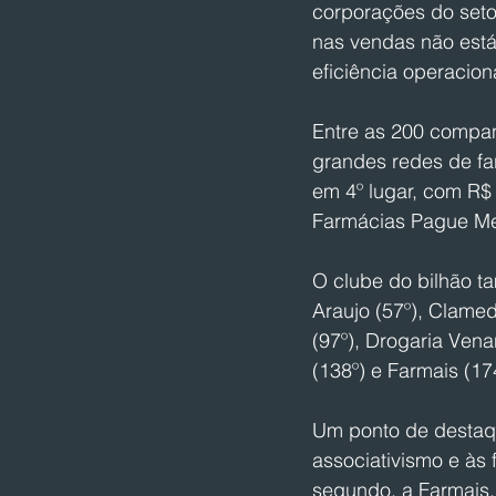
corporações do setor
nas vendas não está
eficiência operaciona
Entre as 200 companh
grandes redes de fa
em 4º lugar, com R$ 
Farmácias Pague Me
O clube do bilhão ta
Araujo (57º), Clamed
(97º), Drogaria Ven
(138º) e Farmais (1
Um ponto de destaqu
associativismo e às 
segundo, a Farmais.