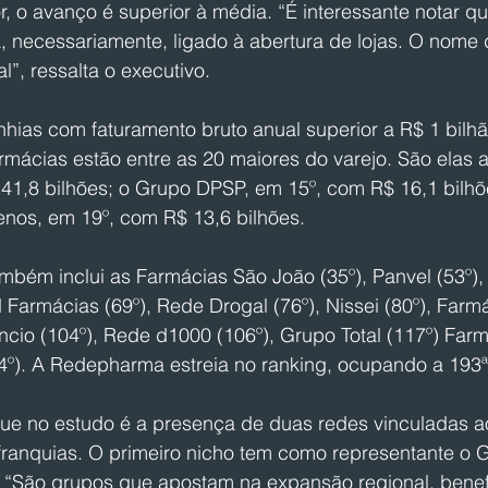
, o avanço é superior à média. “É interessante notar q
, necessariamente, ligado à abertura de lojas. O nome 
l”, ressalta o executivo.
ias com faturamento bruto anual superior a R$ 1 bilhão
rmácias estão entre as 20 maiores do varejo. São elas 
41,8 bilhões; o Grupo DPSP, em 15º, com R$ 16,1 bilhõe
nos, em 19º, com R$ 13,6 bilhões.
mbém inclui as Farmácias São João (35º), Panvel (53º),
 Farmácias (69º), Rede Drogal (76º), Nissei (80º), Farm
ancio (104º), Rede d1000 (106º), Grupo Total (117º) Fa
74º). A Redepharma estreia no ranking, ocupando a 193ª
e no estudo é a presença de duas redes vinculadas a
franquias. O primeiro nicho tem como representante o G
 “São grupos que apostam na expansão regional, benef