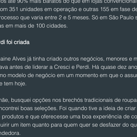
s até 90% mais baratos do que em lojas convencionais
com 351 unidades em operação e outras 155 em fase d
cesso que varia entre 2 e 5 meses. Só em São Paulo 
das em mais de 100 cidades.
i foi criada
ine Alves já tinha criado outros negócios, menores e m
va antes de liderar a Cresci e Perdi. Há quase dez ano
omo modelo de negócio em um momento em que o assun
e tem hoje.
ãe, busquei opções nos brechós tradicionais de roupa
contrei boas seleções. Foi quando tive a ideia de cria
produtos e que oferecesse uma boa experiência de co
irir um item quanto para quem quer se desfazer do que
ndedora.