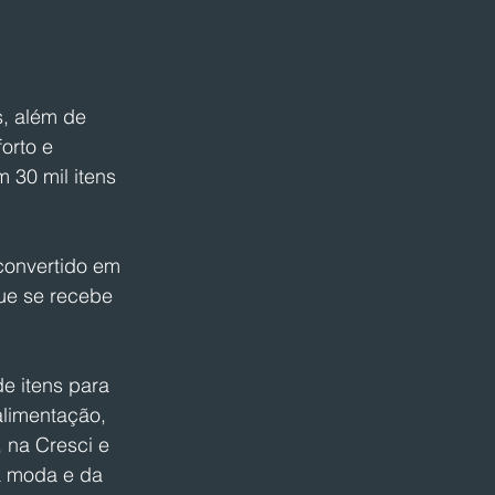
, além de 
orto e 
30 mil itens 
convertido em 
ue se recebe 
e itens para 
alimentação, 
 na Cresci e 
a moda e da 