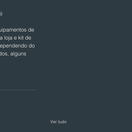
l
quipamentos de 
 loja e kit de 
 dependendo do 
dos, alguns 
Ver tudo