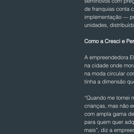
seminovos com preço
de franquias conta 
implementação — pro
unidades, distribuí
Como a Cresci e Perd
A empreendedora Ela
na cidade onde mora
na moda circular c
tinha a dimensão qu
“Quando me tornei m
crianças, mas não en
com ampla gama de 
para quem quer adqu
mais”, diz a empree