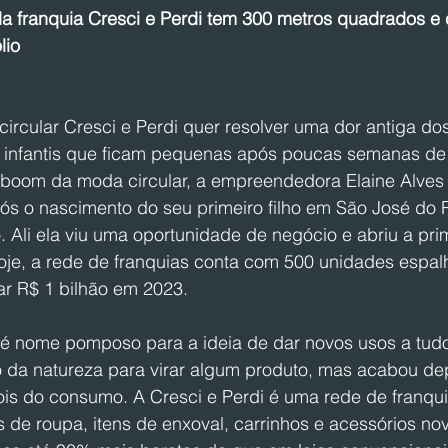
da franquia Cresci e Perdi tem 300 metros quadrados e
lio
ircular Cresci e Perdi quer resolver uma dor antiga dos
s infantis que ficam pequenas após poucas semanas de
boom da moda circular, a empreendedora Elaine Alves 
ós o nascimento do seu primeiro filho em São José do R
o. Ali ela viu uma oportunidade de negócio e abriu a pri
Hoje, a rede de franquias conta com 500 unidades espal
rar R$ 1 bilhão em 2023.
 é nome pomposo para a ideia de dar novos usos a tud
do da natureza para virar algum produto, mas acabou de
ois do consumo. A Cresci e Perdi é uma rede de franqu
de roupa, itens de enxoval, carrinhos e acessórios nov