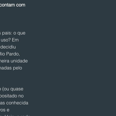
 contam com 
 pais: o que 
 uso? Em 
decidiu 
io Pardo, 
meira unidade 
hadas pelo 
o (ou quase 
positado no 
ias conhecida 
os e 