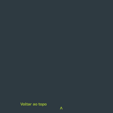
 expande modelo de
loja com foco em
iços e skincare
loja da Drogarias Pacheco
 hub de saúde, delivery e
gorias premium A DPSP
Voltar ao topo
çou sua estratégia de
>
imento na região Sul com a