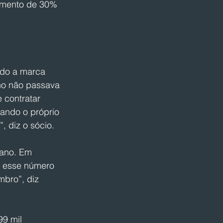
remento de 30% 
ndo a marca 
ano não passava 
 contratar 
ando o próprio 
 diz o sócio.
ano. Em 
, esse número 
bro”, diz 
99 mil