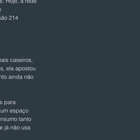
. Hoje, a rede 
e 
são 214 
ais caseiros, 
s, ela apostou 
to ainda não 
s para 
r um espaço 
nsumo tanto 
 já não usa 