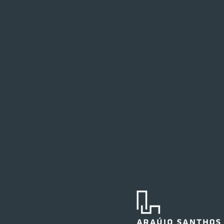
Festval planeja abertura de
loja em Curitiba
O Festval abrirá uma nova
unidade na Marechal Deodoro,
no centro da capital curitibana,
em 2027. O edifício já abrigou a
agência central do Santander e,