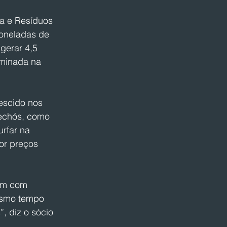
a e Resíduos 
toneladas de 
gerar 4,5 
eminada na 
escido nos 
echós, como 
rfar na 
r preços 
rem com 
esmo tempo 
 diz o sócio 