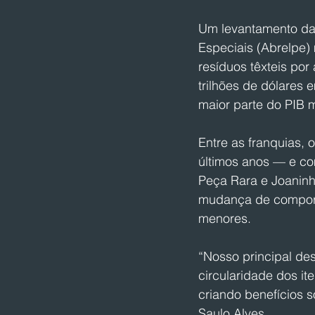
Um levantamento da 
Especiais (Abrelpe)
resíduos têxteis por
trilhões de dólares
maior parte do PIB 
Entre as franquias,
últimos anos — e co
Peça Rara e Joaninha
mudança de comport
menores.
“Nosso principal de
circularidade dos i
criando benefícios 
Saulo Alves.