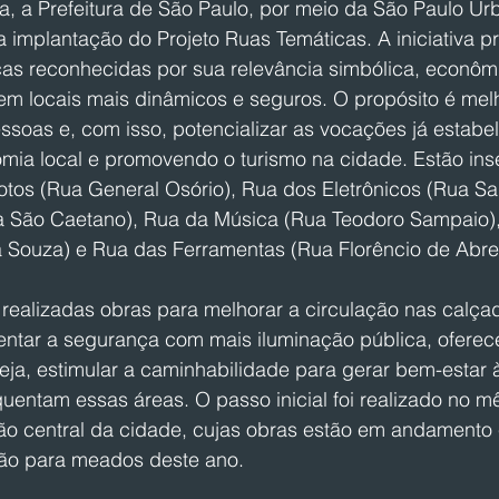
a, a Prefeitura de São Paulo, por meio da São Paulo Ur
 a implantação do Projeto Ruas Temáticas. A iniciativa p
as reconhecidas por sua relevância simbólica, econômic
em locais mais dinâmicos e seguros. O propósito é melh
soas e, com isso, potencializar as vocações já estabel
mia local e promovendo o turismo na cidade. Estão inse
tos (Rua General Osório), Rua dos Eletrônicos (Rua San
a São Caetano), Rua da Música (Rua Teodoro Sampaio)
 Souza) e Rua das Ferramentas (Rua Florêncio de Abre
 realizadas obras para melhorar a circulação nas calçad
entar a segurança com mais iluminação pública, oferec
eja, estimular a caminhabilidade para gerar bem-estar 
quentam essas áreas. O passo inicial foi realizado no 
ão central da cidade, cujas obras estão em andamento
são para meados deste ano.