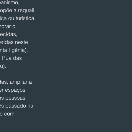
banismo, 
ropõe a requali 
a ou turística 
orar o 
ecidas, 
ridas neste 
ta I gênia), 
, Rua das 
u).
as, ampliar a 
er espaços 
às pessoas 
mês passado na 
 e com 