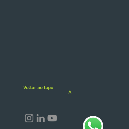
 expande modelo de
loja com foco em
iços e skincare
loja da Drogarias Pacheco
 hub de saúde, delivery e
gorias premium A DPSP
Voltar ao topo
çou sua estratégia de
>
imento na região Sul com a
guração de uma megaloja
rogarias Pacheco em C