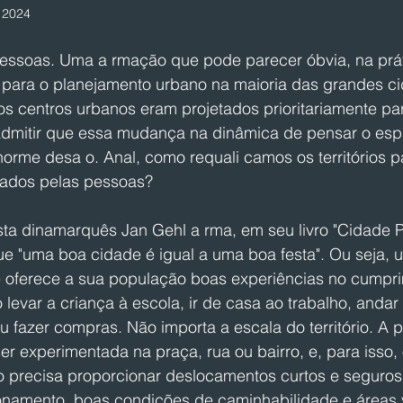
 2024
essoas. Uma a rmação que pode parecer óbvia, na prát
 para o planejamento urbano na maioria das grandes ci
s centros urbanos eram projetados prioritariamente par
admitir que essa mudança na dinâmica de pensar o esp
orme desa o. Anal, como requali camos os territórios p
pados pelas pessoas?
ista dinamarquês Jan Gehl a rma, em seu livro "Cidade 
e "uma boa cidade é igual a uma boa festa". Ou seja, 
 oferece a sua população boas experiências no cumpr
 levar a criança à escola, ir de casa ao trabalho, andar 
u fazer compras. Não importa a escala do território. A
r experimentada na praça, rua ou bairro, e, para isso, 
 precisa proporcionar deslocamentos curtos e seguros,
onamento, boas condições de caminhabilidade e áreas 