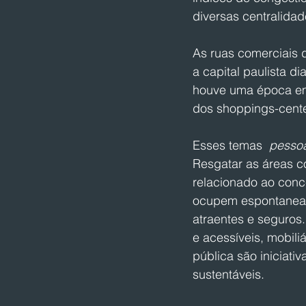
diversas centralid
As ruas comerciais d
a capital paulista d
houve uma época em 
dos shoppings-cente
Esses temas 
 pessoa
Resgatar as áreas c
relacionado ao conc
ocupem espontaneame
atraentes e seguros
e acessíveis, mobil
pública são iniciativ
sustentáveis.