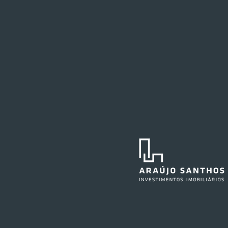
Festval planeja abertura de
loja em Curitiba
O Festval abrirá uma nova
unidade na Marechal Deodoro,
no centro da capital curitibana,
em 2027. O edifício já abrigou a
agência central do Santander e,
anteriormente, também sediou as
operações do Ba