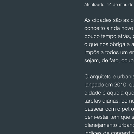
Atualizado:
14 de mar. de
As cidades são as p
conceito ainda novo
pouco tempo atrás, o
o que nos obriga a 
impõe a todos um en
sejam, de fato, ocu
O arquiteto e urban
lançado em 2010, qu
cidade é aquela que
tarefas diárias, como
passear com o pet o
bem-estar tem que se
planejamento urbano
índices de congesti