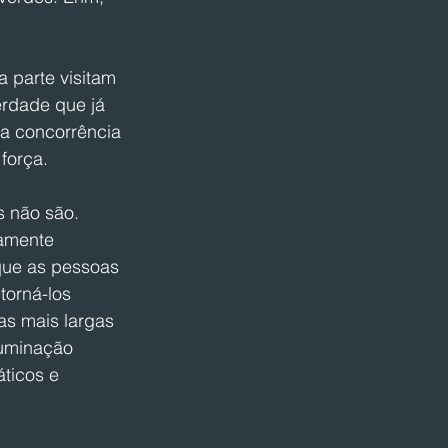
a parte visitam 
erdade que já 
a concorrência 
força.
 não são. 
amente 
que as pessoas 
orná-los 
as mais largas 
luminação 
áticos e 