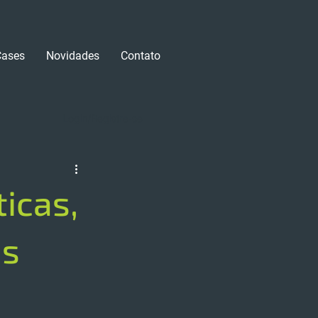
Cases
Novidades
Contato
Login/Registre-se
icas,
is