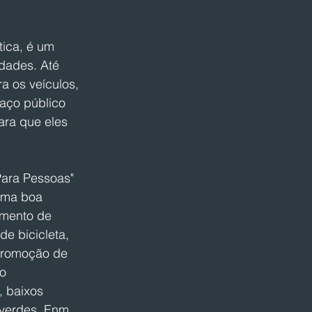
ica, é um 
dades. Até 
a os veículos, 
aço público 
ara que eles 
Para Pessoas" 
uma boa 
imento de 
de bicicleta, 
 promoção de 
o 
 baixos 
verdes. Enm, 