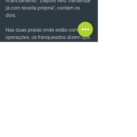
financiamento. "Depois veio Tramandaí 
já com receita própria", contam os 
dois. 
Nas duas praias onde estão com 
operações, os franqueados dizem que 
o movimento é intenso no veraneio, 
mas o aumento da população no 
Litoral gera fluxo anual mais estável. 
"As cidades têm vida própria. Muita 
gente se mudou de Porto Alegre para 
capão e Tramandaí, e temos um 
modelo de negócio que atende todas 
as horas do dia, do café da manhã ao 
happy hour", comentam.
Por: Patrícia Comunello
NOTÍCIAS