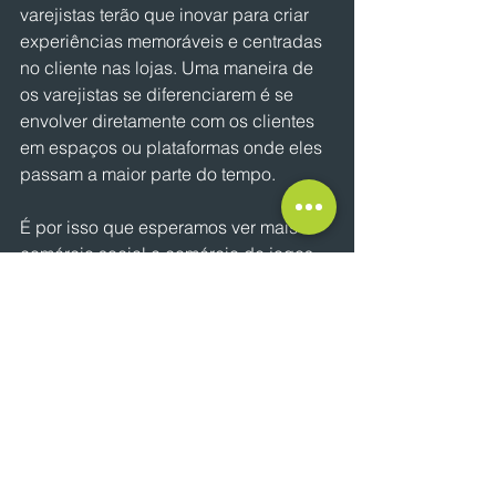
varejistas terão que inovar para criar 
experiências memoráveis e centradas 
no cliente nas lojas. Uma maneira de 
os varejistas se diferenciarem é se 
envolver diretamente com os clientes 
em espaços ou plataformas onde eles 
passam a maior parte do tempo.
É por isso que esperamos ver mais 
comércio social e comércio de jogos. 
Essas plataformas criam 
oportunidades de crescimento que 
permitem aos varejistas criar 
comunidades e construir confiança na 
marca. Na verdade, um terço (33%) 
dos jogadores do Reino Unido 
descobrem novas marcas enquanto 
jogam jogos de computador, fazendo 
com que valha a pena investigar e 