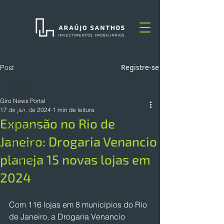
Registre-se
Post
TODOS
Giro News Portal
TODOS
17 de jan. de 2024
1 min de leitura
Expansão no Rio de
NOTÍCIAS
Janeiro: Drogaria Venancio
ARTIGOS
planeja 15 novas lojas em
OPINIÃO
2024
Com 116 lojas em 8 municípios do Rio 
de Janeiro, a Drogaria Venancio 