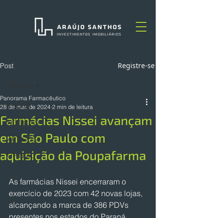
Registre-se
Post
TODOS
Panorama Farmacêutico
TODOS
28 de mar. de 2024
2 min de leitura
Farmácias Nissei avançam
NOTÍCIAS
em São Paulo com
ARTIGOS
aquisição da Poupafarma
OPINIÃO
As farmácias Nissei encerraram o 
exercício de 2023 com 42 novas lojas, 
alcançando a marca de 386 PDVs 
presentes nos estados do Paraná, 