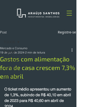
Registre-se
Post
TODOS
Mercado e Consumo
TODOS
19 de jun. de 2024
2 min de leitura
Gastos com alimentação
NOTÍCIAS
fora de casa crescem 7,3%
ARTIGOS
em abril
OPINIÃO
O ticket médio apresentou um aumento 
de 1,3%, subindo de R$ 40,10 em abril 
de 2023 para R$ 40,60 em abril de 
2024