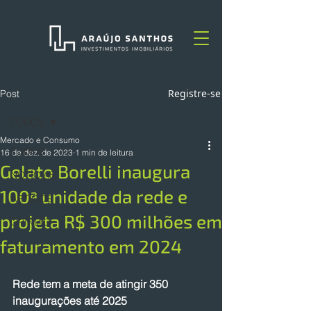
Registre-se
Post
TODOS
Mercado e Consumo
TODOS
16 de dez. de 2023
1 min de leitura
Gelato Borelli inaugura
NOTÍCIAS
100ª unidade da rede e
ARTIGOS
projeta R$ 300 milhões em
OPINIÃO
faturamento em 2024
Rede tem a meta de atingir 350 
inaugurações até 2025