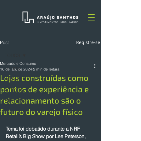
Registre-se
Post
TODOS
Mercado e Consumo
TODOS
16 de jan. de 2024
2 min de leitura
Lojas construídas como
NOTÍCIAS
pontos de experiência e
ARTIGOS
relacionamento são o
OPINIÃO
futuro do varejo físico
Tema foi debatido durante a NRF 
Retail’s Big Show por Lee Peterson, 