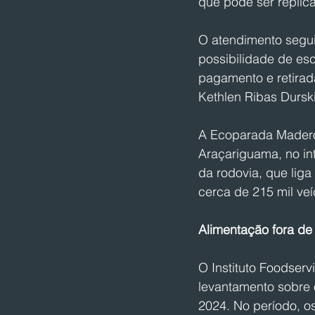
que pode ser replic
O atendimento segui
possibilidade de es
pagamento e retirada
Kethlen Ribas Durski
A Ecoparada Madero
Araçariguama, no int
da rodovia, que liga
cerca de 215 mil veí
Alimentação fora de
O Instituto Foodserv
levantamento sobre o
2024. No período, o