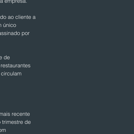
 a empresa.
o ao cliente a 
 único 
assinado por 
e de 
restaurantes 
 circulam 
mais recente 
 trimestre de 
om 