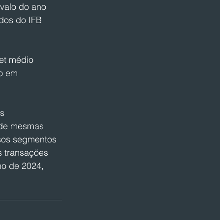
alo do ano 
dos do IFB 
ket médio 
o em 
s 
 de mesmas 
rsos segmentos 
s transações 
ho de 2024, 