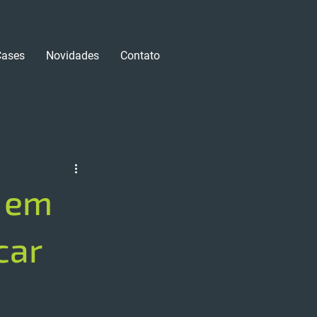
Cases
Novidades
Contato
Login/Registre-se
m em
car