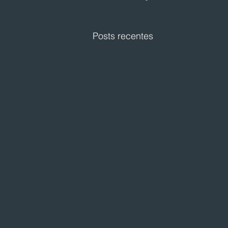
Posts recentes
Festval planeja abertura de
loja em Curitiba
O Festval abrirá uma nova