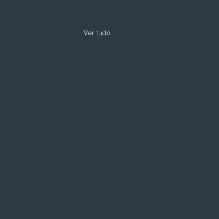
Ver tudo
 expande modelo de
loja com foco em
iços e skincare
loja da Drogarias Pacheco