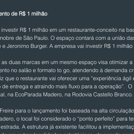
mento de R$ 1 milhão
investir R$ 1 milhão em um restaurante-conceito na ba
o nobre de São Paulo. O espaço contará com a união da
e Jeronimo Burger. A empresa vai investir R$ 1 milhão 
r as duas marcas em um mesmo espaço visa otimizar a 
ento no salão e formato to go, atendendo à demanda c
z que o restaurante vai oferecer uma “experiência ágil e
e entrega e atraindo mais fluxo para a operação”.  O m
ital, na EcoParada Madero, na Rodovia Castello Branco.
reire para o lançamento foi baseada na alta circulação
ro, o local foi considerado o “ponto perfeito” para te
estrada. A estrutura já existente facilitou a implementaç