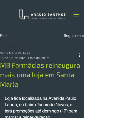
Registre-se
Post
TODOS
Santa Maria 24Horas
TODOS
15 de set. de 2023
1 min de leitura
MB Farmácias reinaugura
NOTÍCIAS
mais uma loja em Santa
ARTIGOS
Maria
OPINIÃO
Loja fica localizada na Avenida Paulo 
Lauda, no bairro Tancredo Neves, e 
terá promoções até domingo (17) para 
marcar a reinauguração