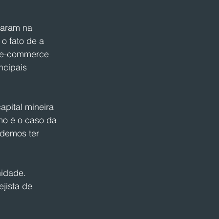
iaram na 
o fato de a 
o e-commerce 
ncipais 
apital mineira 
mo é o caso da 
ndemos ter 
idade. 
jista de 