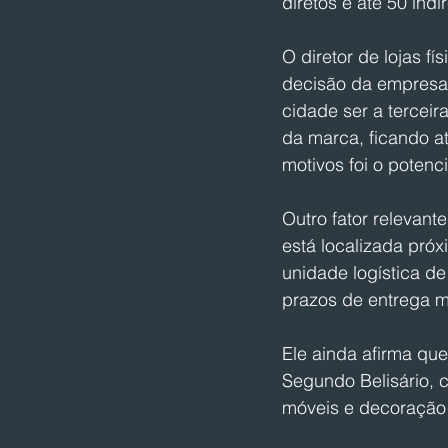
diretos e até 50 indi
O diretor de lojas f
decisão da empresa d
cidade ser a terceir
da marca, ficando a
motivos foi o potenc
Outro fator relevant
está localizada pró
unidade logística d
prazos de entrega me
Ele ainda afirma qu
Segundo Belisário, c
móveis e decoração 