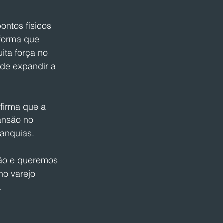
ntos físicos 
forma que 
ta força no 
 de expandir a 
afirma que a 
ansão no 
ranquias.
ão e queremos 
no varejo 
.