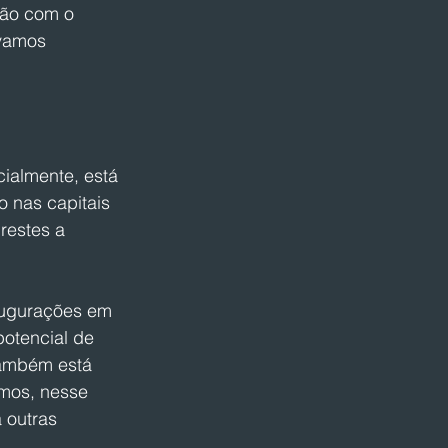
ão com o 
 vamos 
cialmente, está 
o nas capitais 
restes a 
augurações em 
potencial de 
também está 
amos, nesse 
 outras 