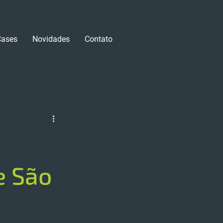
Cases
Novidades
Contato
Login/Registre-se
e São