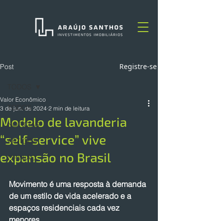
Registre-se
Post
TODOS
Valor Econômico
TODOS
3 de jun. de 2024
2 min de leitura
Modelo de lavanderia
NOTÍCIAS
“self-service” vive
ARTIGOS
expansão no Brasil
OPINIÃO
Movimento é uma resposta à demanda 
de um estilo de vida acelerado e a 
espaços residenciais cada vez 
menores