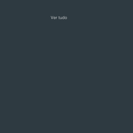
Ver tudo
 TOP investe R$ 12
ões em 24ª unidade
upo TOP inaugurou