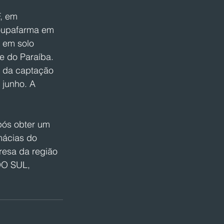
, em 
Poupafarma em 
 em solo 
e do Paraíba. 
o da captação 
 junho. A 
pós obter um 
mácias do 
resa da região 
DO SUL, 