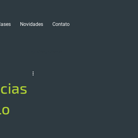
Cases
Novidades
Contato
Login/Registre-se
ácias
lo