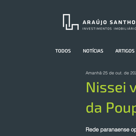
TODOS
NOTÍCIAS
ARTIGOS
Amanhã
25 de out. de 20
Nissei 
da Pou
Rede paranaense op