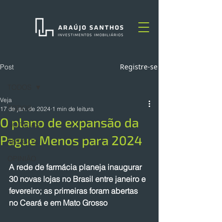
Registre-se
Post
TODOS
Veja
TODOS
17 de jan. de 2024
1 min de leitura
O plano de expansão da
NOTÍCIAS
Pague Menos para 2024
ARTIGOS
OPINIÃO
A rede de farmácia planeja inaugurar 
30 novas lojas no Brasil entre janeiro e 
fevereiro; as primeiras foram abertas 
no Ceará e em Mato Grosso