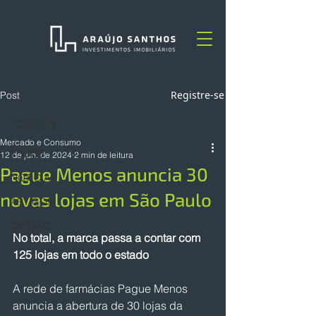
Registre-se
Post
TODOS
Mercado e Consumo
TODOS
12 de jun. de 2024
2 min de leitura
Pague Menos anuncia 30
NOTÍCIAS
novas lojas em São Paulo
ARTIGOS
OPINIÃO
No total, a marca passa a contar com 
125 lojas em todo o estado
A rede de farmácias Pague Menos 
anuncia a abertura de 30 lojas da 