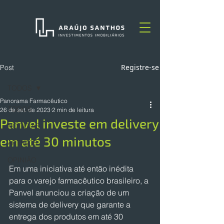
Registre-se
Post
TODOS
Panorama Farmacêutico
TODOS
26 de set. de 2023
2 min de leitura
Panvel investe em delivery
NOTÍCIAS
em até 30 minutos
ARTIGOS
OPINIÃO
Em uma iniciativa até então inédita 
para o varejo farmacêutico brasileiro, a 
Panvel anunciou a criação de um 
sistema de delivery que garante a 
entrega dos produtos em até 30 