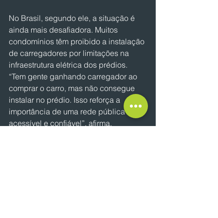
No Brasil, segundo ele, a situação é 
ainda mais desafiadora. Muitos 
condomínios têm proibido a instalação 
de carregadores por limitações na 
infraestrutura elétrica dos prédios. 
“Tem gente ganhando carregador ao 
comprar o carro, mas não consegue 
instalar no prédio. Isso reforça a 
importância de uma rede pública 
acessível e confiável”, afirma.
Diante disso, o grupo lançou uma 
campanha em parceria com a IESA 
para garantir ao cliente de carros 
elétricos que haverá pontos de 
recarga rápida disponíveis. “A gente 
quer provocar o setor, mostrar para as 
montadoras e revendas que existe sim 