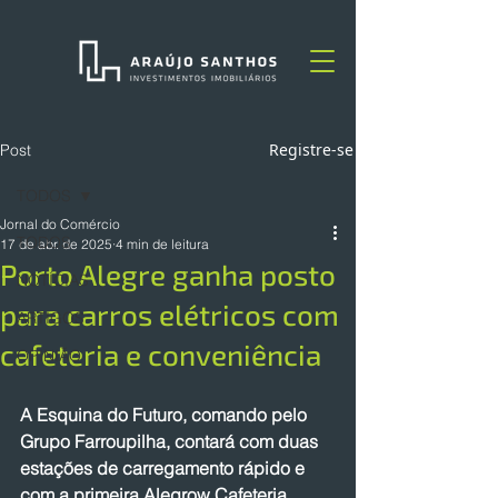
Registre-se
Post
TODOS
Jornal do Comércio
TODOS
17 de abr. de 2025
4 min de leitura
Porto Alegre ganha posto
NOTÍCIAS
para carros elétricos com
ARTIGOS
cafeteria e conveniência
OPINIÃO
A Esquina do Futuro, comando pelo 
Grupo Farroupilha, contará com duas 
estações de carregamento rápido e 
com a primeira Alegrow Cafeteria