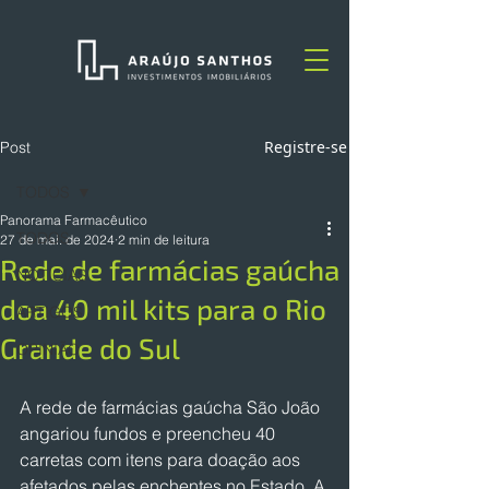
Registre-se
Post
TODOS
Panorama Farmacêutico
TODOS
27 de mai. de 2024
2 min de leitura
Rede de farmácias gaúcha
NOTÍCIAS
doa 40 mil kits para o Rio
ARTIGOS
Grande do Sul
OPINIÃO
A rede de farmácias gaúcha São João 
angariou fundos e preencheu 40 
carretas com itens para doação aos 
afetados pelas enchentes no Estado. A 