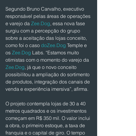
Segundo Bruno Carvalho, executivo 
responsável pelas áreas de operações 
e varejo da 
Zee.Dog
, essa nova fase 
surgiu com a percepção do grupo 
sobre a aceitação das lojas conceito, 
como foi o caso 
doZee.Dog
 Temple e 
os 
Zee.Dog
 Labs. “Estamos muito 
otimistas com o momento do varejo da 
Zee.Dog
, já que o novo conceito 
possibilitou a ampliação do sortimento 
de produtos, integração dos canais de 
venda e experiência imersiva”, afirma.
O projeto contempla lojas de 30 a 40 
metros quadrados e os investimentos 
começam em R$ 350 mil. O valor inclui 
a obra, o primeiro estoque, a taxa de 
franquia e o capital de giro. O tempo 