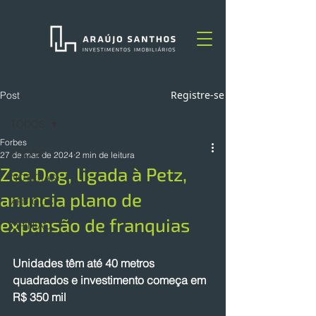
Registre-se
Post
TODOS
Forbes
TODOS
27 de mar. de 2024
2 min de leitura
Zee.Dog, ligada à Petz,
NOTÍCIAS
anuncia plano de
ARTIGOS
expansão de franquias
OPINIÃO
Unidades têm até 40 metros 
quadrados e investimento começa em 
R$ 350 mil