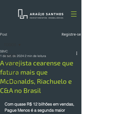
Registre-se
Post
TODOS
SBVC
TODOS
1 de set. de 2024
2 min de leitura
A varejista cearense que
NOTÍCIAS
fatura mais que
ARTIGOS
McDonalds, Riachuelo e
OPINIÃO
C&A no Brasil
Com quase R$ 12 bilhões em vendas, 
Pague Menos é a segunda maior 