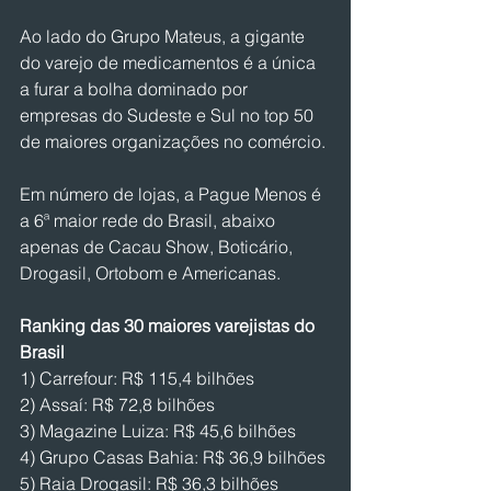
Ao lado do Grupo Mateus, a gigante 
do varejo de medicamentos é a única 
a furar a bolha dominado por 
empresas do Sudeste e Sul no top 50 
de maiores organizações no comércio.
Em número de lojas, a Pague Menos é 
a 6ª maior rede do Brasil, abaixo 
apenas de Cacau Show, Boticário, 
Drogasil, Ortobom e Americanas.
Ranking das 30 maiores varejistas do 
Brasil
1) Carrefour: R$ 115,4 bilhões
2) Assaí: R$ 72,8 bilhões
3) Magazine Luiza: R$ 45,6 bilhões
4) Grupo Casas Bahia: R$ 36,9 bilhões
5) Raia Drogasil: R$ 36,3 bilhões