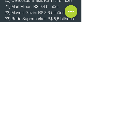
20) Cencosud Brasil: R$ 11,1 bilhões
21) Mart Minas: R$ 9,4 bilhões
22) Móveis Gazin: R$ 8,6 bilhões
23) Rede Supermarket: R$ 8,5 bilhões
24) Leroy Merlin: R$ 8,4 bilhões
25) Riachuelo: R$ 8,4 bilhões
26) C&A: R$ 8,3 bilhões
27) McDonalds: R$ 8,2 bilhões
28) Ortobom: R$ 8 bilhões
29) Koch Hipermercado: R$ 7,9 bilhões
30) Epa Supermercados: R$ 7,9 
bilhões
Por: Victor Ximenes
NOTÍCIAS